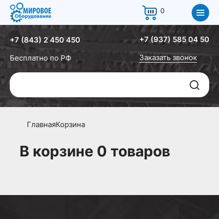
В списке сравнения не может находится более 3 товаров
Товар добавлен в список сравнения
Товар удален из списка сравнения
0
одной категории
+7 (937) 585 04 50
+7 (843) 2 450 450
Заказать звонок
Бесплатно по РФ
Главная
Корзина
В корзине
0 товаров