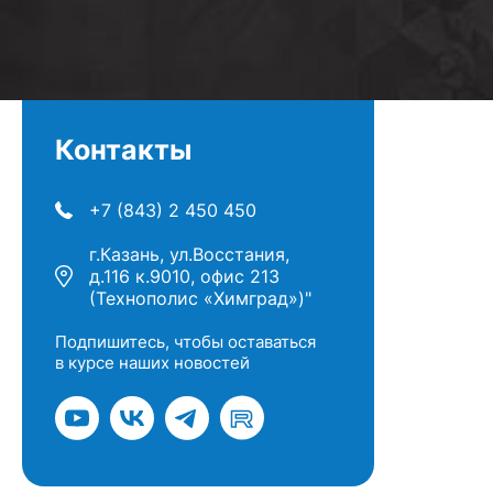
Контакты
+7 (843) 2 450 450
г.Казань, ул.Восстания,
д.116 к.9010, офис 213
(Технополис «Химград»)"
Подпишитесь, чтобы оставаться
в курсе наших новостей